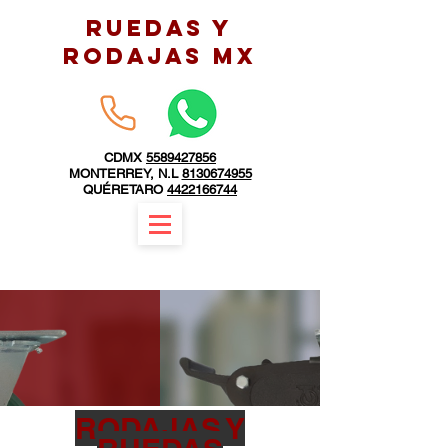
RUEDAS Y
RODAJAS MX
CDMX
5589427856
MONTERREY, N.L
8130674955
QUÉRETARO
4422166744
RODAJAS Y