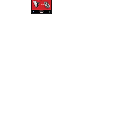
ruedasyrodajasmexico@gmail.co
m
www.ruedasyrodajas.mx
Heriberto Allera No. 46
Col. Casa Blanca, Quéretaro, Qro.
C.P. 76030
CDMX
5589427856
QRO
4422165545
MONTERREY N.L
8130674955