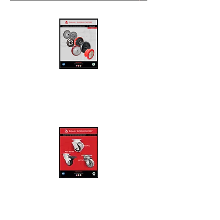
RUEDAS Y RODAJAS
MÉXICO
ruedasyrodajasmexico@gmail.co
m
www.ruedasyrodajas.mx