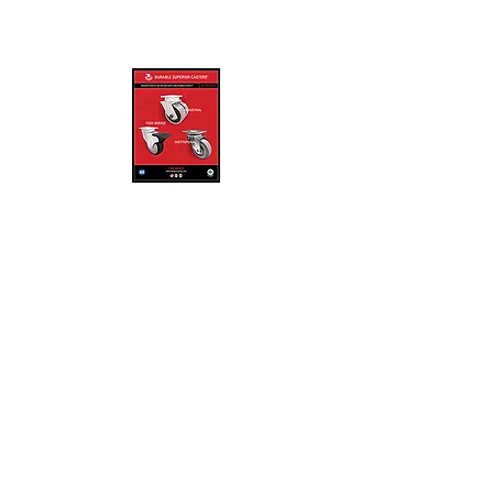
MÉXICO
ruedasyrodajasmexico@gmail.co
m
www.ruedasyrodajas.mx
Heriberto Allera No. 46
Col. Casa Blanca, Quéretaro, Qro.
C.P. 76030
CDMX
5589427856
QRO
4422165545
MONTERREY N.L
8130674955