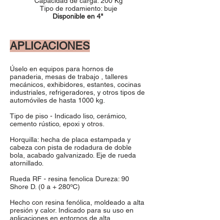
Capacidad de carga: 200 Kg
Tipo de rodamiento: buje
Disponible en 4"
APLICACIONES
Úselo en equipos para hornos de
panaderia, mesas de trabajo , talleres
mecánicos, exhibidores, estantes, cocinas
industriales, refrigeradores, y otros tipos de
automóviles de hasta 1000 kg.
Tipo de piso - Indicado liso, cerámico,
cemento rústico, epoxi y otros.
Horquilla: hecha de placa estampada y
cabeza con pista de rodadura de doble
bola, acabado galvanizado. Eje de rueda
atornillado.
Rueda RF - resina fenolica Dureza: 90
Shore D. (0 a + 280ºC)
Hecho con resina fenólica, moldeado a alta
presión y calor. Indicado para su uso en
aplicaciones en entornos de alta