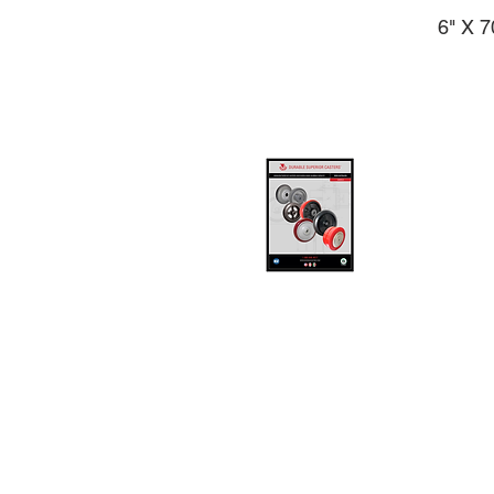
6" X 
RU
ruedasyrodajasmexico@gm
www.ruedasyrodajas.mx