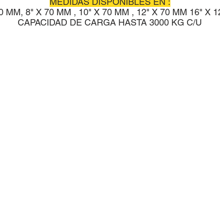
MEDIDAS DISPONIBLES EN :
70 MM, 8" X 70 MM , 10" X 70 MM , 12" X 70 MM 16" X 
CAPACIDAD DE CARGA HASTA 3000 KG C/U
EDAS Y RODAJAS MÉX
C
Heriberto Allera No. 46
ail.com
Col. Casa Blanca, Quéretaro, Qro.
Q
C.P. 76030
M