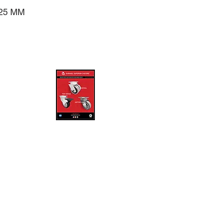
125 MM
ICO
DMX 5589427856
RO 4422165545
ONTERREY N.L 8130674955