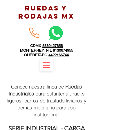
RUEDAS Y
RODAJAS MX
CDMX
5589427856
MONTERREY, N.L
8130674955
QUÉRETARO
4422166744
Conoce nuestra linea de
Ruedas
Industriales
para estanteria , racks
ligeros, carros de traslado livianos y
demas mobiliario para uso
institucional
SERIE INDUSTRIAL - CARGA