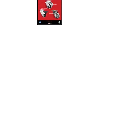
ruedasyrodajasmexico@gmail.co
m
www.ruedasyrodajas.mx
Heriberto Allera No. 46
Col. Casa Blanca, Quéretaro, Qro.
C.P. 76030
CDMX
5589427856
QRO
4422165545
MONTERREY N.L
8130674955