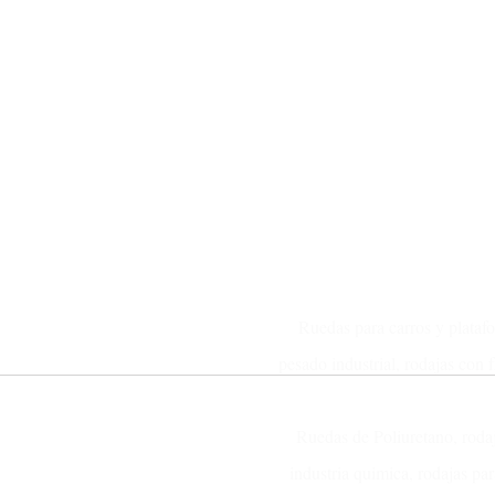
Ruedas para carros y platafo
pesado industrial, rodajas con f
Ruedas de Poliuretano, rodaja
industria quimica, rodajas pa