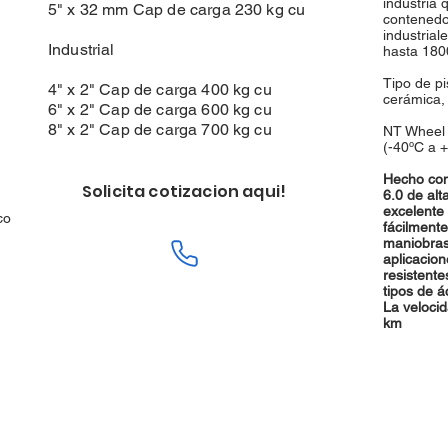
industria 
5" x 32 mm Cap de carga 230 kg cu
contenedor
industrial
Industrial
hasta 180
Tipo de pi
4" x 2" Cap de carga 400 kg cu
cerámica, 
6" x 2" Cap de carga 600 kg cu
8" x 2" Cap de carga 700 kg cu
NT Wheel 
(-40ºC a 
Hecho con
Solicita cotizacion aqui!
6.0 de alt
excelente
co
fácilment
maniobras
aplicacio
resistente
tipos de á
La velocid
km