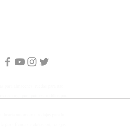
jas para almacenes, ruedas para uso
os de carga para patines, rodillos para
industria automotriz, rodajas para la
de piso, frenos de elevacion, rodajas