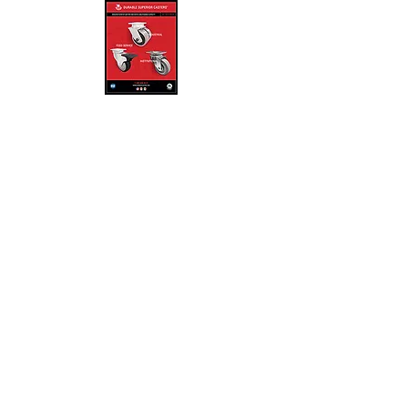
ICO
DMX 5589427856
RO 4422165545
ONTERREY N.L 8130674955