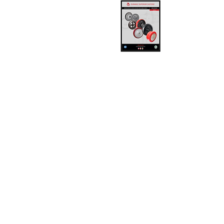
RU
ruedasyrodajasmexico@gm
www.ruedasyrodajas.mx