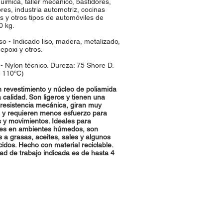
química, taller mecánico, bastidores,
es, industria automotriz, cocinas
es y otros tipos de automóviles de
0 kg.
so - Indicado liso, madera, metalizado,
epoxi y otros.
- Nylon técnico. Dureza: 75 Shore D.
+ 110ºC)
 revestimiento y núcleo de poliamida
a calidad. Son ligeros y tienen una
 resistencia mecánica, giran muy
e y requieren menos esfuerzo para
 y movimientos. Ideales para
nes en ambientes húmedos, son
s a grasas, aceites, sales y algunos
cidos. Hecho con material reciclable.
ad de trabajo indicada es de hasta 4