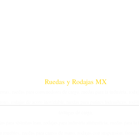
Ruedas y Rodajas MX
rmas, ruedas para contenedores de carga, ruedas para la industria, roda
reno, rodajas de acero inoxidable, ruedas para patines hidraulicos, rodill
tortugas de carga.
s para sistemas lean, rodajas para industria alimenticia, ruedas para la 
ra muebles, ruedas para carros de mano, rodajas con suspension, frenos 